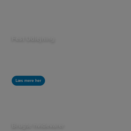
Fest Udlejning
Vi leverer og afhenter gerne, Vi tager 600 kr. for at
bringe og hente.
Priserne starter fra 100 kr. pr. dag
Minimumsleje er 3 dage
Hele Bornholm
10% rabat på leje længere end 3 dage
Læs mere her
Brugte hvidevarer