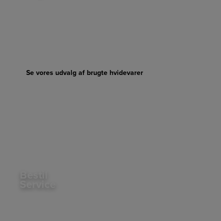
🌱
Grøn hverdag – Genbrug med Omtanke
Vi giver brugte hvidevarer nyt liv og hjælper både
miljøet og din pengepung. Bæredygtigt salg,
ansvarligt forbrug og en grønnere fremtid – én vare
ad gangen.
Se vores udvalg af brugte hvidevarer
Bestil
Service
Vi har 25 års erfaring med salg, udlejning og service
af hårde hvidevarer