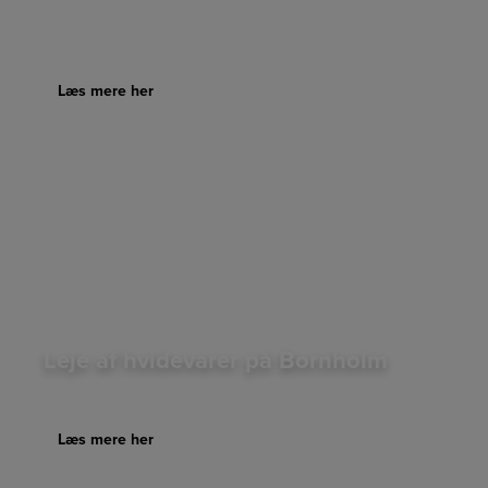
Læs mere her
Leje af hvidevarer på Bornholm
Priser fra 125.- kr. om måneden
Læs mere her