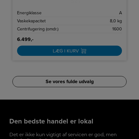
+
Energiklasse
A
L
Vaskekapacitet
8,0 kg
e
Centrifugering (omdr.)
1600
6.499,-
LÆG I KURV
Se vores fulde udvalg
Den bedste
handel er lokal
Det er ikke kun vigtigt af servicen er god, men