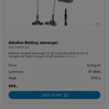
Albaline Beldray støvsuger
BEL01843LDL
Beldray Airapid støvsuger er alt hvad du behøver for at
rengøre dit hjem fra gulv til loft på kun én opladning! Udstyret
med et 22,2V lithium-ion batteri med en hurtig opladning på
25/35 minutter, tilbyder denne 0,5L støvsuger op til 35
Farve
Sort/guld
minutters kontinuerlig rengøring. Med to
hastighedsindstillinger har denne kraftfulde støvsuger en 2-i-1-
Lydniveau
81 dB(A)
spalte og værktøjsbørste til svært tilgængelige områder og et
vaskbart HEPA-erstatningsfilter.
Vægt
3128 g
999,-
LÆG I KURV