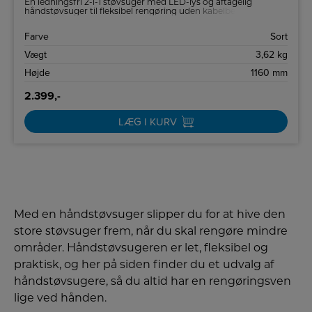
En ledningsfri 2-i-1 støvsuger med LED-lys og aftagelig
håndstøvsuger til fleksibel rengøring uden kabelbegrænsning –
ideel til både gulve og svært tilgængelige steder.
Farve
Sort
Vægt
3,62 kg
Højde
1160 mm
2.399,-
LÆG I KURV
Med en håndstøvsuger slipper du for at hive den
store støvsuger frem, når du skal rengøre mindre
områder. Håndstøvsugeren er let, fleksibel og
praktisk, og her på siden finder du et udvalg af
håndstøvsugere, så du altid har en rengøringsven
lige ved hånden.