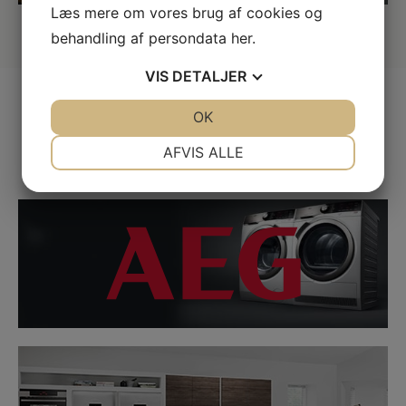
Læs mere om vores brug af cookies og
behandling af persondata
her
.
VIS
DETALJER
JA
NEJ
OK
JA
NEJ
NØDVENDIGE
PRÆFERENCER
AFVIS ALLE
Vi har alle de kendte kvalitetsbrands
JA
NEJ
JA
NEJ
LINK
MARKETING
STATISTIK
LINK