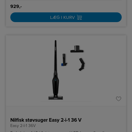
929,-
LÆG I KURV
Nilfisk støvsuger Easy 2-i-1 36 V
Easy 2-I-1 36V