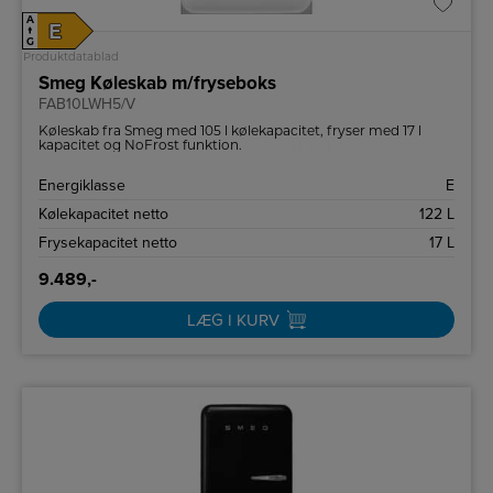
A
E
↑
G
Produktdatablad
Smeg Køleskab m/fryseboks
FAB10LWH5/V
Køleskab fra Smeg med 105 l kølekapacitet, fryser med 17 l
kapacitet og NoFrost funktion.
Energiklasse
E
Kølekapacitet netto
122 L
Frysekapacitet netto
17 L
9.489,-
LÆG I KURV