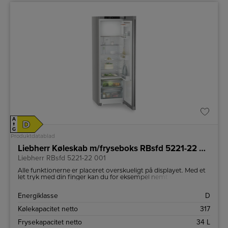
A
D
↑
G
Produktdatablad
Liebherr Køleskab m/fryseboks RBsfd 5221-22 001
Liebherr RBsfd 5221-22 001
Alle funktionerne er placeret overskueligt på displayet. Med et
let tryk med din finger kan du for eksempel nemt vælge
funktionerne eller kontrollere dit køleskabs aktuelle
temperatur.
Energiklasse
D
Kølekapacitet netto
317
Frysekapacitet netto
34 L