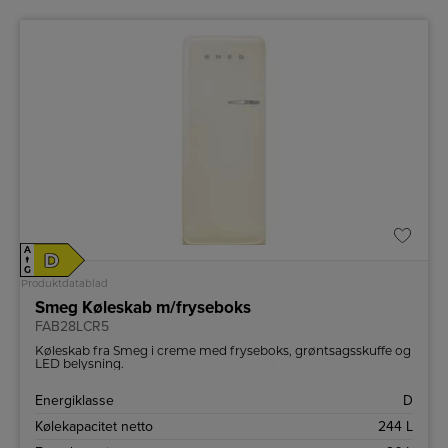
A
D
↑
G
Produktdatablad
Smeg Køleskab m/fryseboks
FAB28LCR5
Køleskab fra Smeg i creme med fryseboks, grøntsagsskuffe og
LED belysning.
Energiklasse
D
Kølekapacitet netto
244 L