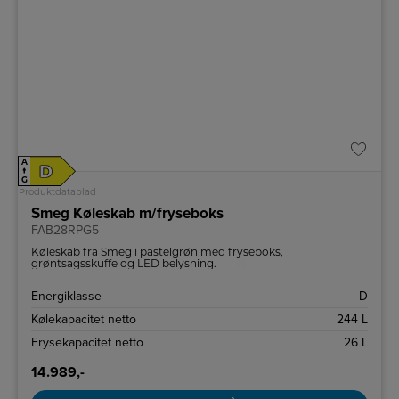
A
D
↑
G
Produktdatablad
Smeg Køleskab m/fryseboks
FAB28RPG5
Køleskab fra Smeg i pastelgrøn med fryseboks,
grøntsagsskuffe og LED belysning.
Energiklasse
D
Kølekapacitet netto
244 L
Frysekapacitet netto
26 L
14.989,-