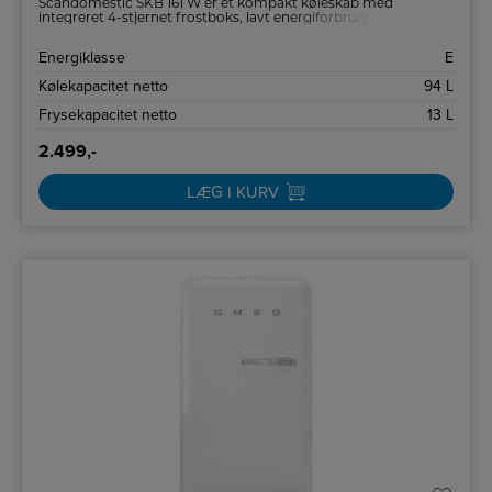
Scandomestic SKB 161 W er et kompakt køleskab med
integreret 4-stjernet frostboks, lavt energiforbrug og vendbar
dør – ideelt til mindre køkkener, sommerhuse eller som ekstra
køleskab.
Energiklasse
E
Kølekapacitet netto
94 L
Frysekapacitet netto
13 L
2.499,-
LÆG I KURV