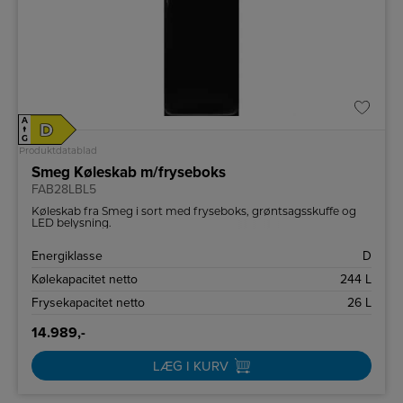
A
D
↑
G
Produktdatablad
Smeg Køleskab m/fryseboks
FAB28LBL5
Køleskab fra Smeg i sort med fryseboks, grøntsagsskuffe og
LED belysning.
Energiklasse
D
Kølekapacitet netto
244 L
Frysekapacitet netto
26 L
14.989,-
LÆG I KURV