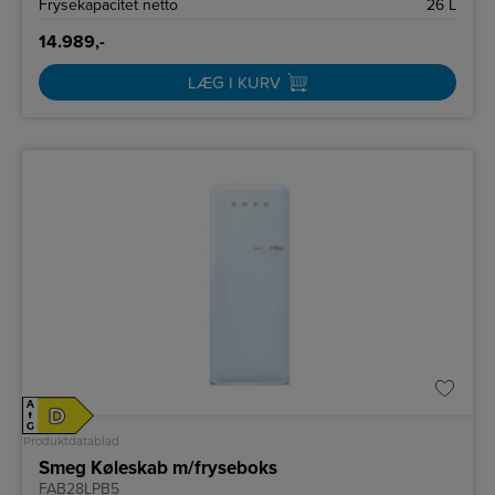
Frysekapacitet netto
26 L
14.989,-
LÆG I KURV
A
D
↑
G
Produktdatablad
Smeg Køleskab m/fryseboks
FAB28LPB5