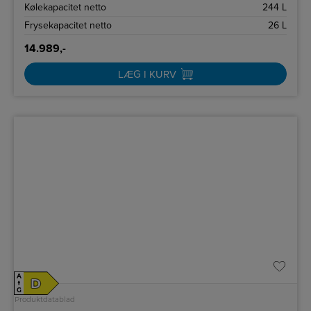
Kølekapacitet netto
244 L
Frysekapacitet netto
26 L
14.989,-
LÆG I KURV
A
D
↑
G
Produktdatablad