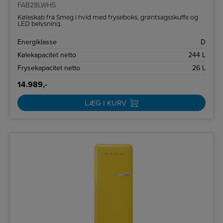
FAB28LWH5
Køleskab fra Smeg i hvid med fryseboks, grøntsagsskuffe og
LED belysning.
Energiklasse
D
Kølekapacitet netto
244 L
Frysekapacitet netto
26 L
14.989,-
LÆG I KURV