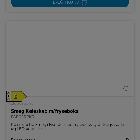
LÆG I KURV
A
D
↑
G
Produktdatablad
Smeg Køleskab m/fryseboks
FAB28RPK5
Køleskab fra Smeg i lyserød med fryseboks, grøntsagsskuffe
og LED belysning.