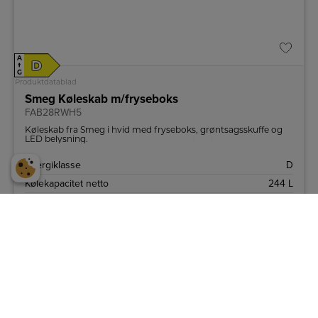
A
D
↑
G
Produktdatablad
Smeg Køleskab m/fryseboks
FAB28RWH5
Køleskab fra Smeg i hvid med fryseboks, grøntsagsskuffe og
LED belysning.
Energiklasse
D
Kølekapacitet netto
244 L
Frysekapacitet netto
26 L
14.989,-
LÆG I KURV