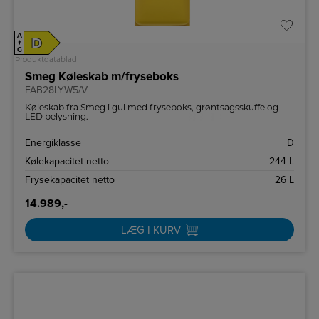
A
D
↑
G
Produktdatablad
Smeg Køleskab m/fryseboks
FAB28LYW5/V
Køleskab fra Smeg i gul med fryseboks, grøntsagsskuffe og
LED belysning.
Energiklasse
D
Kølekapacitet netto
244 L
Frysekapacitet netto
26 L
14.989,-
LÆG I KURV