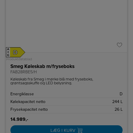
A
D
↑
G
Produktdatablad
Smeg Køleskab m/fryseboks
FAB28RBE5/H
Køleskab fra Smeg i mørke blå med fryseboks,
grøntsagsskuffe og LED belysning.
Energiklasse
D
Kølekapacitet netto
244 L
Frysekapacitet netto
26 L
14.989,-
LÆG I KURV