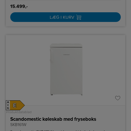
15.499,-
LÆG I KURV
A
E
↑
G
Produktdatablad
Scandomestic køleskab med fryseboks
SKB161W