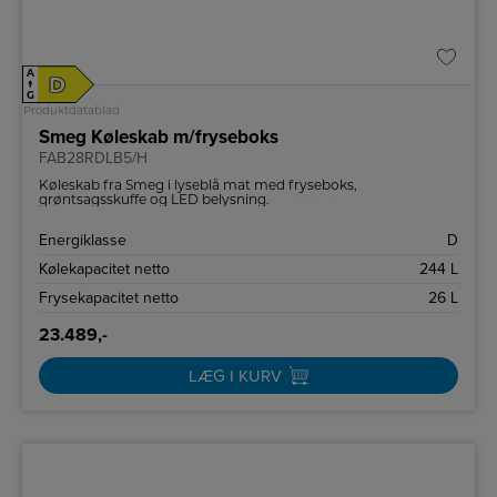
A
D
↑
G
Produktdatablad
Smeg Køleskab m/fryseboks
FAB28RDLB5/H
Køleskab fra Smeg i lyseblå mat med fryseboks,
grøntsagsskuffe og LED belysning.
Energiklasse
D
Kølekapacitet netto
244 L
Frysekapacitet netto
26 L
23.489,-
LÆG I KURV