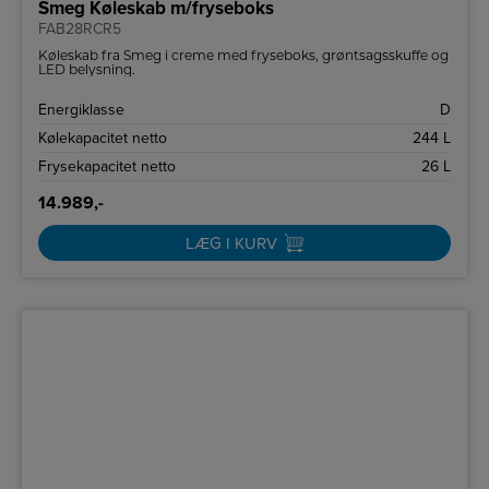
Smeg Køleskab m/fryseboks
FAB28RCR5
Køleskab fra Smeg i creme med fryseboks, grøntsagsskuffe og
LED belysning.
Energiklasse
D
Kølekapacitet netto
244 L
Frysekapacitet netto
26 L
14.989,-
LÆG I KURV