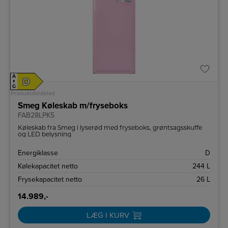
A
D
↑
G
Produktdatablad
Smeg Køleskab m/fryseboks
FAB28LPK5
Køleskab fra Smeg i lyserød med fryseboks, grøntsagsskuffe
og LED belysning
Energiklasse
D
Kølekapacitet netto
244 L
Frysekapacitet netto
26 L
14.989,-
LÆG I KURV