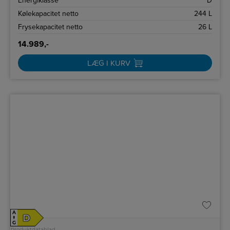
Energiklasse
D
Kølekapacitet netto
244 L
Frysekapacitet netto
26 L
14.989,-
LÆG I KURV
A
D
↑
G
Produktdatablad