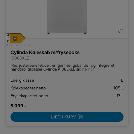
A
E
↑
G
Produktdatablad
Cylinda Køleskab m/fryseboks
K1085XLE
Med justerbare fødder, en genhængsbar dør og integreret
håndtag, tilpasser Cylinda K1085XLE sig nemt til dit køkkens
layout.
Energiklasse
E
Kølekapacitet netto
105 L
Frysekapacitet netto
17 L
3.099,-
LÆG I KURV