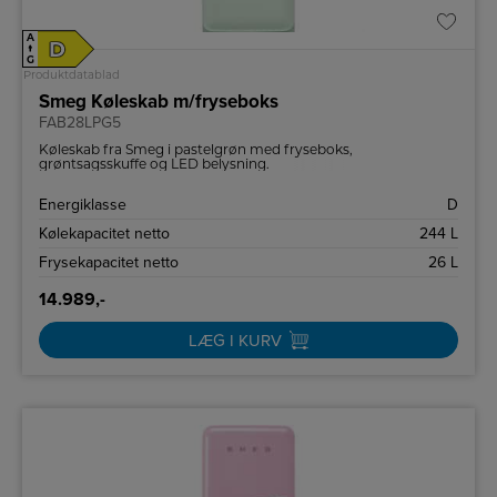
A
D
↑
G
Produktdatablad
Smeg Køleskab m/fryseboks
FAB28LPG5
Køleskab fra Smeg i pastelgrøn med fryseboks,
grøntsagsskuffe og LED belysning.
Energiklasse
D
Kølekapacitet netto
244 L
Frysekapacitet netto
26 L
14.989,-
LÆG I KURV