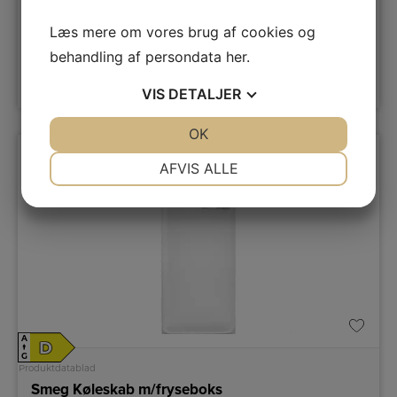
Frysekapacitet netto
26 L
Læs mere om vores brug af cookies og
14.989,-
behandling af persondata
her
.
LÆG I KURV
VIS
DETALJER
JA
NEJ
OK
JA
NEJ
NØDVENDIGE
PRÆFERENCER
AFVIS ALLE
JA
NEJ
JA
NEJ
MARKETING
STATISTIK
A
D
↑
G
Produktdatablad
Smeg Køleskab m/fryseboks