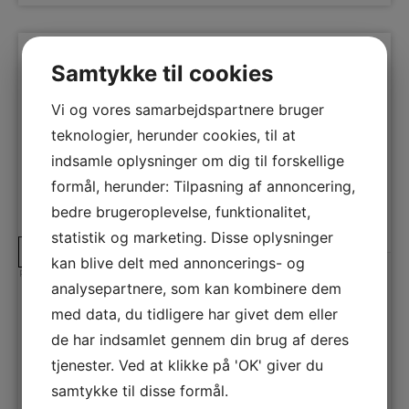
Samtykke til cookies
Vi og vores samarbejdspartnere bruger
teknologier, herunder cookies, til at
indsamle oplysninger om dig til forskellige
formål, herunder: Tilpasning af annoncering,
bedre brugeroplevelse, funktionalitet,
statistik og marketing. Disse oplysninger
A
D
↑
kan blive delt med annoncerings- og
G
Produktdatablad
analysepartnere, som kan kombinere dem
Smeg Køleskab m/fryseboks
med data, du tidligere har givet dem eller
FAB28LSV5/V
Køleskab fra Smeg i sølv med fryseboks, grøntsagsskuffe og
de har indsamlet gennem din brug af deres
LED belysning.
tjenester. Ved at klikke på 'OK' giver du
Energiklasse
D
samtykke til disse formål.
Kølekapacitet netto
244 L