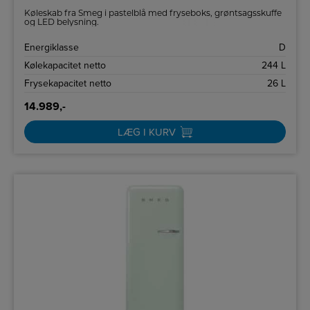
Køleskab fra Smeg i pastelblå med fryseboks, grøntsagsskuffe
og LED belysning.
Energiklasse
D
Kølekapacitet netto
244 L
Frysekapacitet netto
26 L
14.989,-
LÆG I KURV