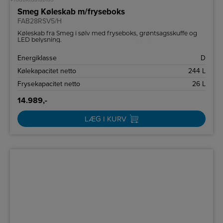
Smeg Køleskab m/fryseboks
FAB28RSV5/H
Køleskab fra Smeg i sølv med fryseboks, grøntsagsskuffe og
LED belysning.
Energiklasse
D
Kølekapacitet netto
244 L
Frysekapacitet netto
26 L
14.989,-
LÆG I KURV