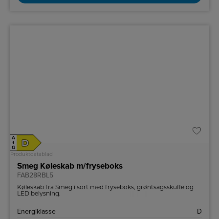
A
D
↑
G
Produktdatablad
Smeg Køleskab m/fryseboks
FAB28RBL5
Køleskab fra Smeg i sort med fryseboks, grøntsagsskuffe og
LED belysning.
Energiklasse
D