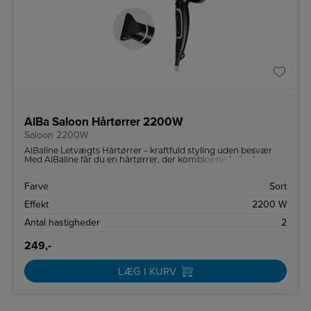
AlBa Saloon Hårtørrer 2200W
Saloon 2200W
AlBaline Letvægts Hårtørrer – kraftfuld styling uden besvær
Med AlBaline får du en hårtørrer, der kombinerer høj ydeevne
med lav vægt. Den er ideel til både hurtig tørring i hverdagen
og mere detaljeret styling.
Farve
Sort
Effekt
2200 W
Antal hastigheder
2
249,-
LÆG I KURV