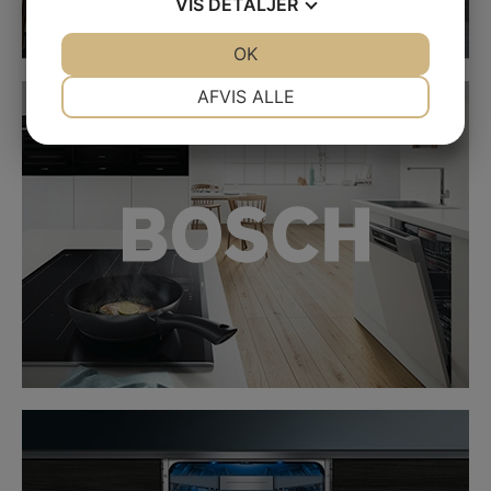
VIS
DETALJER
JA
NEJ
OK
JA
NEJ
NØDVENDIGE
PRÆFERENCER
LINK
AFVIS ALLE
JA
NEJ
JA
NEJ
MARKETING
STATISTIK
LINK