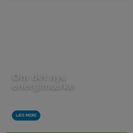
Om det nye
energimærke
Der er kommet nye regler for energimærkning fra
EU pr. 1. marts 2021. Læs om de nye mærkninger her
LÆS MERE