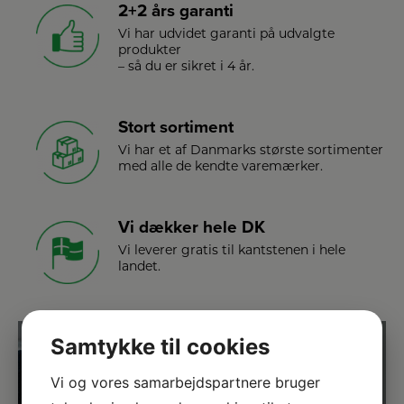
2+2 års garanti
Vi har udvidet garanti på udvalgte
produkter
– så du er sikret i 4 år.
Stort sortiment
Vi har et af Danmarks største sortimenter
med alle de kendte varemærker.
Vi dækker hele DK
Vi leverer gratis til kantstenen i hele
landet.
Samtykke til cookies
Vi og vores samarbejdspartnere bruger