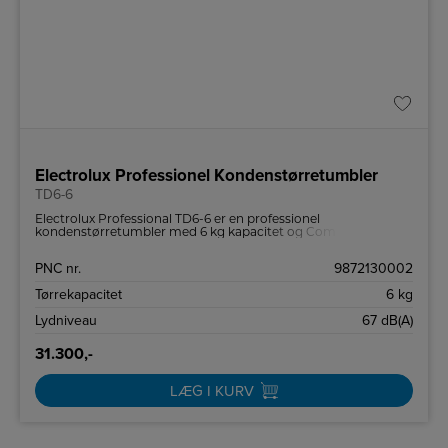
Electrolux Professionel Kondenstørretumbler
TD6-6
Electrolux Professional TD6-6 er en professionel
kondenstørretumbler med 6 kg kapacitet og Compass Pro-
styring, tilgængelig som aftræks- eller kondensmodel,
designet til effektiv og brugervenlig tørring i erhvervsmiljøer.
PNC nr.
9872130002
Tørrekapacitet
6 kg
Lydniveau
67 dB(A)
31.300,-
LÆG I KURV