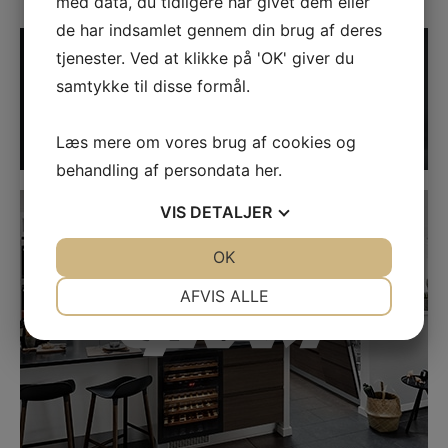
med data, du tidligere har givet dem eller
de har indsamlet gennem din brug af deres
LINK
tjenester. Ved at klikke på 'OK' giver du
samtykke til disse formål.
Læs mere om vores brug af cookies og
behandling af persondata
her
.
LINK
VIS
DETALJER
JA
NEJ
OK
JA
NEJ
NØDVENDIGE
PRÆFERENCER
AFVIS ALLE
JA
NEJ
JA
NEJ
MARKETING
STATISTIK