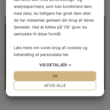
landet.
analysepartnere, som kan kombinere dem
med data, du tidligere har givet dem eller
de har indsamlet gennem din brug af deres
tjenester. Ved at klikke på 'OK' giver du
samtykke til disse formål.
Læs mere om vores brug af cookies og
behandling af persondata
her
.
VIS
DETALJER
JA
NEJ
OK
JA
NEJ
NØDVENDIGE
PRÆFERENCER
AFVIS ALLE
JA
NEJ
JA
NEJ
MARKETING
STATISTIK