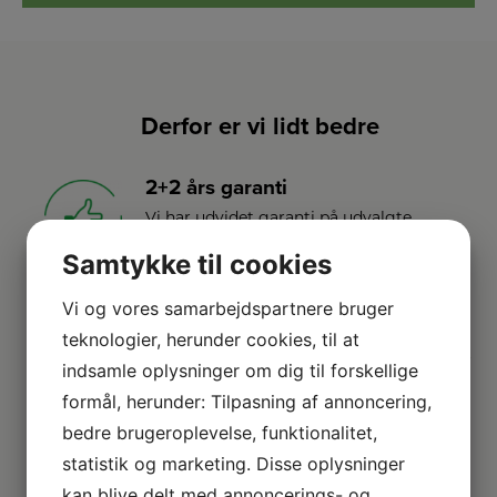
Derfor er vi lidt bedre
2+2 års garanti
Vi har udvidet garanti på udvalgte
produkter
– så du er sikret i 4 år.
Samtykke til cookies
Vi og vores samarbejdspartnere bruger
Stort sortiment
teknologier, herunder cookies, til at
Vi har et af Danmarks største sortimenter
indsamle oplysninger om dig til forskellige
med alle de kendte varemærker.
formål, herunder: Tilpasning af annoncering,
bedre brugeroplevelse, funktionalitet,
Vi dækker hele DK
statistik og marketing. Disse oplysninger
Vi leverer gratis til kantstenen i hele
kan blive delt med annoncerings- og