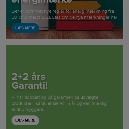
Der er kommet nye regler for energimærkning fra
EU pr. 1. marts 2021. Læs om de nye mærkninger her
LÆS MERE
2+2 års
Garanti!
Vi har dobbelt op på garantien på udvalgte
produkter – så du er sikret i 4 år og kan føle dig
endnu tryggere.
LÆS MERE