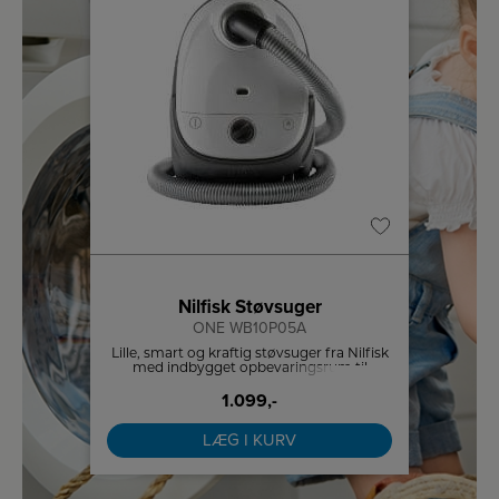
OutdoorChef Pizza- og bagesten L
Nilfisk Støvsuger
ONE WB10P05A
n eller i
Lille, smart og kraftig støvsuger fra Nilfisk
V
med indbygget opbevaringsrum til
batter
tilbehør.
uafbru
1.099,-
min
dis
LÆG I KURV