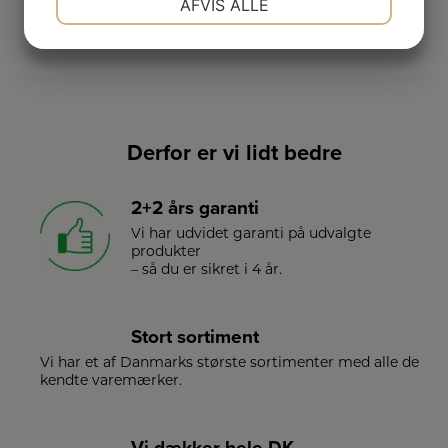
AFVIS ALLE
SE VORES FULDE UDVALG
JA
NEJ
JA
NEJ
MARKETING
STATISTIK
Derfor er vi lidt bedre
2+2 års garanti
Vi har udvidet garanti på udvalgte
produkter
– så du er sikret i 4 år.
Stort sortiment
Vi har et af Danmarks største sortimenter med alle de
kendte varemærker.