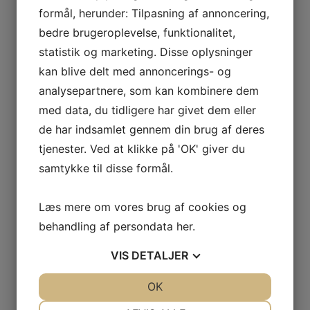
formål, herunder: Tilpasning af annoncering,
bedre brugeroplevelse, funktionalitet,
statistik og marketing. Disse oplysninger
kan blive delt med annoncerings- og
analysepartnere, som kan kombinere dem
Canvac Luftfugter
med data, du tidligere har givet dem eller
CLF1301V
de har indsamlet gennem din brug af deres
Effektiv luftfugter i flot hvidt design med sølvdetaljer. Du
kan betjene den på drejeknappen i fronten og nemt
tjenester. Ved at klikke på 'OK' giver du
flytte den til der, hvor det passer dig.
samtykke til disse formål.
Farve
Hvid
Kapacitet
4,0 L
Læs mere om vores brug af cookies og
Anbefalet areal (m²)
45
behandling af persondata
her
.
359,-
LÆG I KURV
VIS
DETALJER
JA
NEJ
OK
JA
NEJ
NØDVENDIGE
PRÆFERENCER