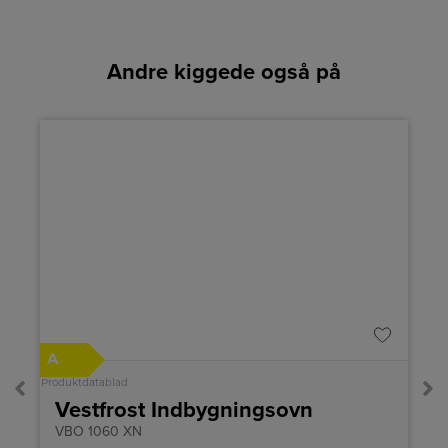
Andre kiggede også på
A
↑
A
G
Produktdatablad
Pro
Vestfrost Indbygningsovn
VBO 1060 XN