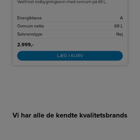
n
Vestfrost indbygningsovn med ovnrum på 69 L.
E
Energiklasse
A
L
Ovnrum netto
69 L
L
Selvrenstype
Nej
2.999,-
LÆG I KURV
Vi har alle de kendte kvalitetsbrands
LINK
LINK